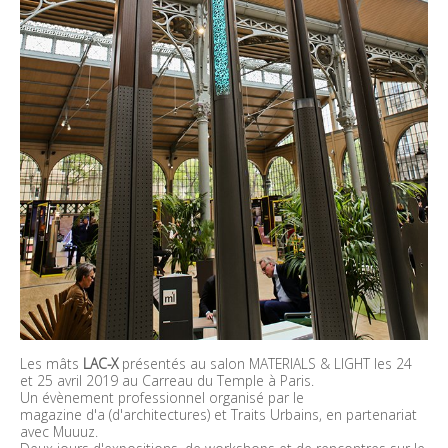
Les mâts
LAC-X
présentés au salon MATERIALS & LIGHT les 24
et 25 avril 2019 au Carreau du Temple à Paris.
Un évènement professionnel organisé par le
magazine d'a (d'architectures) et Traits Urbains, en partenariat
avec Muuuz.