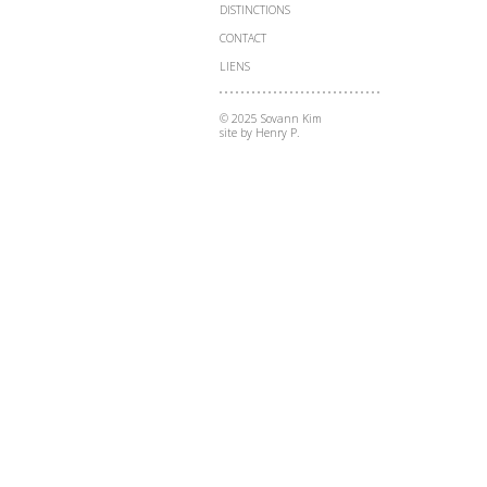
- design
DISTINCTIONS
- art
CONTACT
LIENS
© 2025 Sovann Kim
site by Henry P.